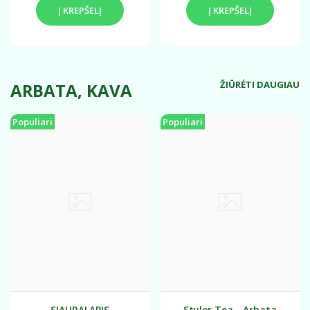
Į KREPŠELĮ
Į KREPŠELĮ
ŽIŪRĖTI DAUGIAU
ARBATA, KAVA
Populiari
Populiari
SIAURALAPIS
Styler Tea - Arbata