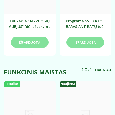
Edukacija "ALYVUOGIŲ
Programa SVEIKATOS
ALIEJUS" (dėl užsakymo
BARAS ANT RATŲ (dėl
tartis individualiai)
užsakymo tartis
individualiai)
ŽIŪRĖTI DAUGIAU
FUNKCINIS MAISTAS
Populiari
Naujiena