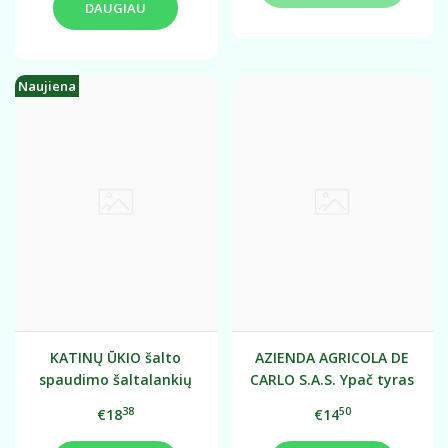
DAUGIAU
Naujiena
KATINŲ ŪKIO šalto
AZIENDA AGRICOLA DE
spaudimo šaltalankių
CARLO S.A.S. Ypač tyras
aliejus, 250 ml.
alyvuogių aliejus su
38
50
€18
€14
šviežiais bazilikais 250
ml