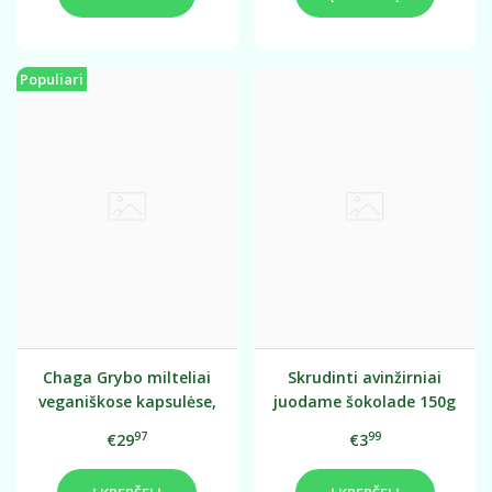
Populiari
Chaga Grybo milteliai
Skrudinti avinžirniai
veganiškose kapsulėse,
juodame šokolade 150g
60 vnt.
97
99
€29
€3