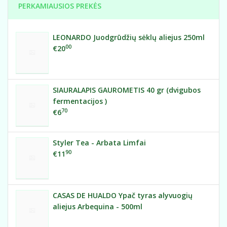
PERKAMIAUSIOS PREKĖS
LEONARDO Juodgrūdžių sėklų aliejus 250ml
00
€20
SIAURALAPIS GAUROMETIS 40 gr (dvigubos
fermentacijos )
70
€6
Styler Tea - Arbata Limfai
90
€11
CASAS DE HUALDO Ypač tyras alyvuogių
aliejus Arbequina - 500ml