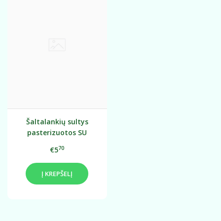
Šaltalankių sultys
pasterizuotos SU
IMBIERU 0,33 l
70
€5
Į KREPŠELĮ