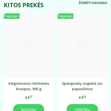
ŽIŪRĖTI DAUGIAU
KITOS PREKĖS
Populiari
Populiari
Valgomosios rietmenės
Spanguolių uogienė (su
kruopos, 500 g
papuošimu)
27
50
€4
€4
DAUGIAU
Į KREPŠELĮ