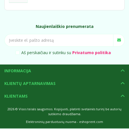
Naujienlaiškio prenumerata
Aš perskaičiau ir sutinku su
Privatumo politika
INFORMACIJA
KLIENTŲ APTARNAVIMAS
KLIENTAMS
2026 © Visos teisės saugomos. Kopijuoti, platinti svetainės turinį be autorių
sutikimo draudžiama.
Elektroninių parduotuvių nuoma
-
eshoprent.com