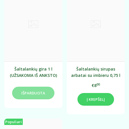
Šaltalankių gira 1 l
Šaltalankių sirupas
(UŽSAKOMA IŠ ANKSTO)
arbatai su imbieru 0,75 l
(NAUJIENA)
00
€8
Į KREPŠELĮ
Populiari