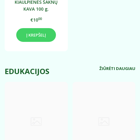
KIAULPIENĖS ŠAKNŲ
KAVA 100 g.
00
€10
Į KREPŠELĮ
ŽIŪRĖTI DAUGIAU
EDUKACIJOS