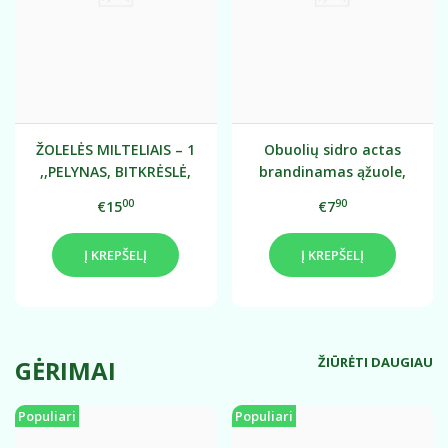
ŽOLELĖS MILTELIAIS – 1
Obuolių sidro actas
,,PELYNAS, BITKRĖSLĖ,
brandinamas ąžuole,
GVAZDIKĖLIS" 120 g
rūgštingumas 5%, 250
00
90
€15
€7
ml
Į KREPŠELĮ
Į KREPŠELĮ
ŽIŪRĖTI DAUGIAU
GĖRIMAI
Populiari
Populiari