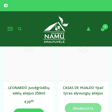
ŽIŪRĖTI DAUGIAU
ALIEJUS
Populiari
Populiari
0
Navigacija
LEONARDO Juodgrūdžių
CASAS DE HUALDO Ypač
sėklų aliejus 250ml
tyras alyvuogių aliejus
Arbequina - 500ml
00
€20