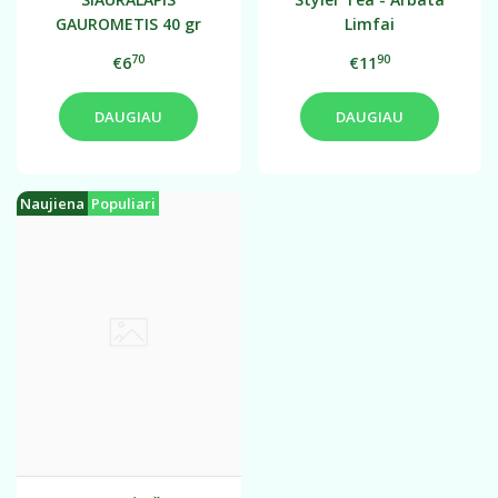
GAUROMETIS 40 gr
Limfai
(dvigubos fermentacijos
70
90
€6
€11
)
DAUGIAU
DAUGIAU
Naujiena
Populiari