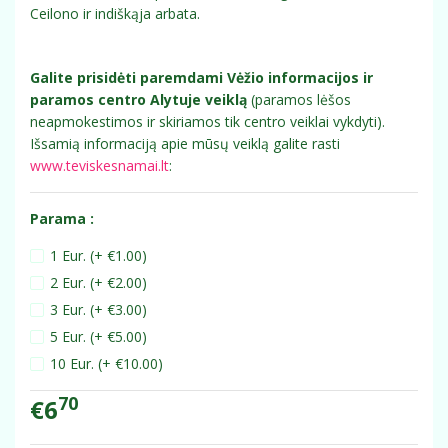
Ceilono ir indiškąja arbata.
Galite prisidėti paremdami Vėžio informacijos ir
paramos centro Alytuje veiklą
(paramos lėšos
neapmokestimos ir skiriamos tik centro veiklai vykdyti).
Išsamią informaciją apie mūsų veiklą galite rasti
www.teviskesnamai.lt
:
Parama :
1 Eur. (+ €1.00)
2 Eur. (+ €2.00)
3 Eur. (+ €3.00)
5 Eur. (+ €5.00)
10 Eur. (+ €10.00)
70
€6