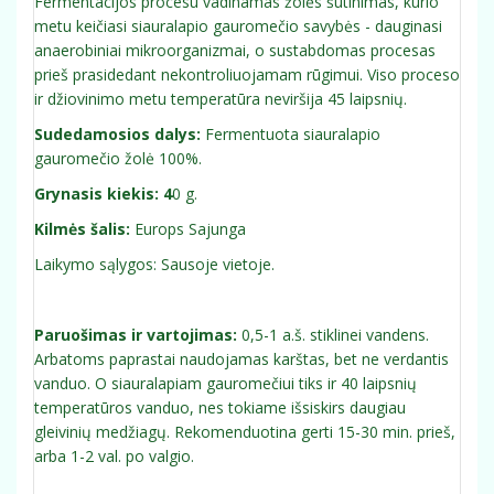
Fermentacijos procesu vadinamas žolės šutinimas, kurio
metu keičiasi siauralapio gauromečio savybės - dauginasi
anaerobiniai mikroorganizmai, o sustabdomas procesas
prieš prasidedant nekontroliuojamam rūgimui. Viso proceso
ir džiovinimo metu temperatūra neviršija 45 laipsnių.
Sudedamosios dalys:
Fermentuota siauralapio
gauromečio žolė 100%.
Grynasis kiekis: 4
0 g.
Kilmės šalis:
Europs Sajunga
Laikymo sąlygos: Sausoje vietoje.
Paruošimas ir vartojimas:
0,5-1 a.š. stiklinei vandens.
Arbatoms paprastai naudojamas karštas, bet ne verdantis
vanduo. O siauralapiam gauromečiui tiks ir 40 laipsnių
temperatūros vanduo, nes tokiame išsiskirs daugiau
gleivinių medžiagų. Rekomenduotina gerti 15-30 min. prieš,
arba 1-2 val. po valgio.