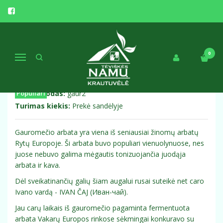
Pagrindinis
Arbatos
Arbatos GAUROMETIS
SIAURALAPIS GAUROMETIS 40 gr (dvigubos fermentacijos )
SIAURALAPIS GAUROMETIS 40 GR
0
Navigacija
(DVIGUBOS FERMENTACIJOS )
Prekės kodas:
Populiari
gaur2
Turimas kiekis:
Prekė sandėlyje
Gauromečio arbata yra viena iš seniausiai žinomų arbatų
Rytų Europoje. Ši arbata buvo populiari vienuolynuose, nes
juose nebuvo galima mėgautis tonizuojančia juodąja
arbata ir kava.
Dėl sveikatinančių galių šiam augalui rusai suteikė net caro
Ivano vardą - IVAN ČAJ (Иван-чай).
Jau carų laikais iš gauromečio pagaminta fermentuota
arbata Vakarų Europos rinkose sėkmingai konkuravo su