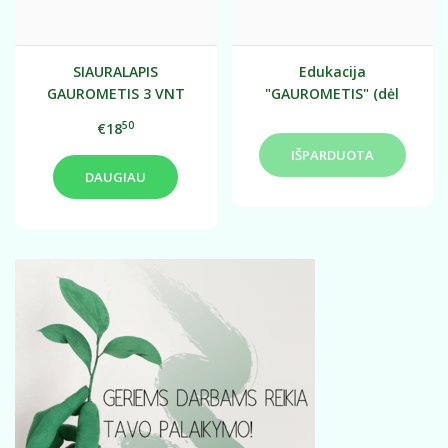
SIAURALAPIS
Edukacija
GAUROMETIS 3 VNT
"GAUROMETIS" (dėl
(AKCIJA!)
užsakymo tartis
50
€18
individualiai)
DAUGIAU