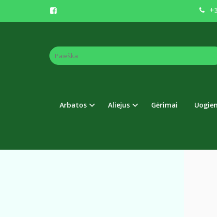
+3
EDUK
Pagrindinis
Arbatos
Aliejus
Gėrimai
Uogie