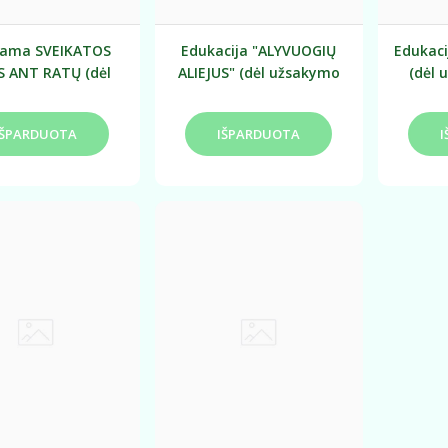
rama SVEIKATOS
Edukacija "ALYVUOGIŲ
Edukac
S ANT RATŲ (dėl
ALIEJUS" (dėl užsakymo
(dėl 
sakymo tartis
tartis individualiai)
i
ndividualiai)