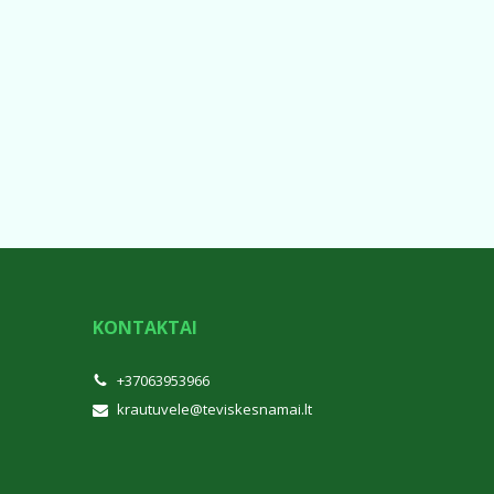
KONTAKTAI
+37063953966
krautuvele@teviskesnamai.lt