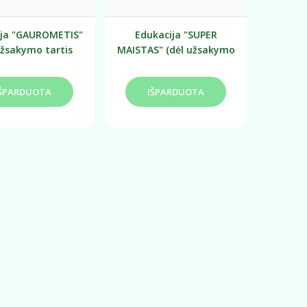
ija "GAUROMETIS"
Edukacija "SUPER
užsakymo tartis
MAISTAS" (dėl užsakymo
ndividualiai)
tartis individualiai)