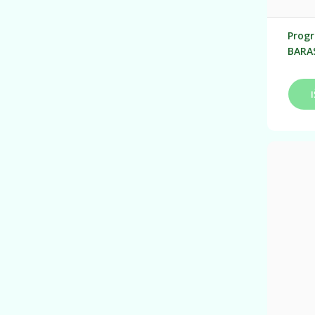
Prog
BARA
už
i