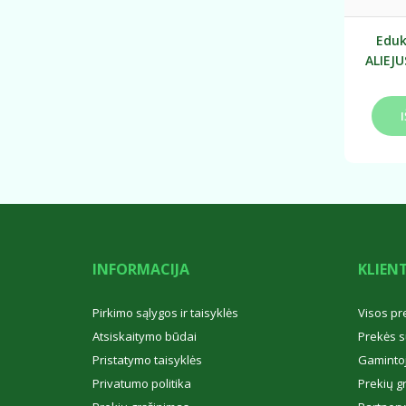
Eduk
ALIEJU
tart
INFORMACIJA
KLIEN
Pirkimo sąlygos ir taisyklės
Visos pr
Atsiskaitymo būdai
Prekės s
Pristatymo taisyklės
Gamintoj
Privatumo politika
Prekių g