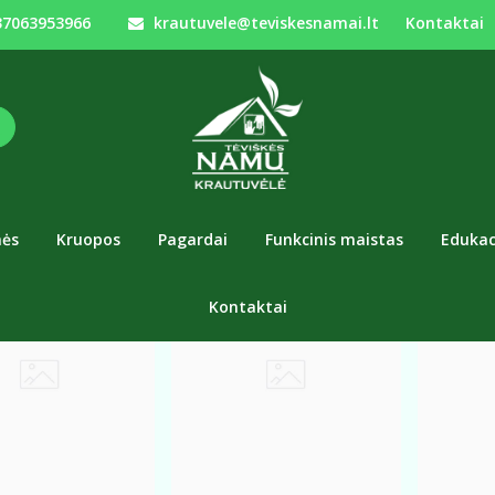
7063953966
krautuvele@teviskesnamai.lt
Kontaktai
ACIJOS
Edukacijos
nės
Kruopos
Pagardai
Funkcinis maistas
Edukac
Kontaktai