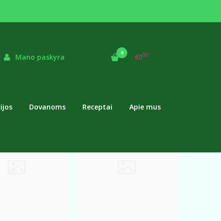
0
00
Mano paskyra
€0
ijos
Dovanoms
Receptai
Apie mus