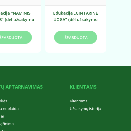
acija "NAMINIS
Edukacija „GINTARINĖ
S" (dėl užsakymo
UOGA“ (dėl užsakymo
is individualiai)
tartis individualiai)
TŲ APTARNAVIMAS
KLIENTAMS
ekės
Klientams
u nuolaida
Užsakymų istorija
ai
rąžinimai