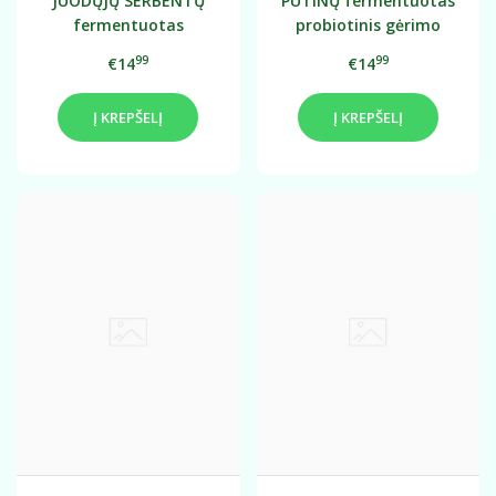
JUODŲJŲ SERBENTŲ
PUTINŲ fermentuotas
fermentuotas
probiotinis gėrimo
probiotinis gėrimo
koncentratas 0,75L
99
99
€14
€14
koncentratas 0,75L
Į KREPŠELĮ
Į KREPŠELĮ