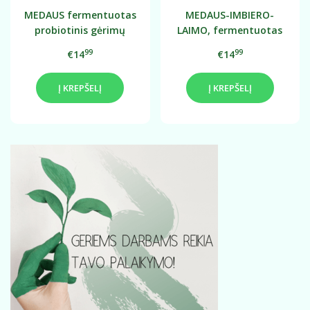
MEDAUS fermentuotas
MEDAUS-IMBIERO-
probiotinis gėrimų
LAIMO, fermentuotas
koncentratas: 0,75L
probiotinis gėrimo
99
99
€14
€14
koncentratas 0,75L
Į KREPŠELĮ
Į KREPŠELĮ