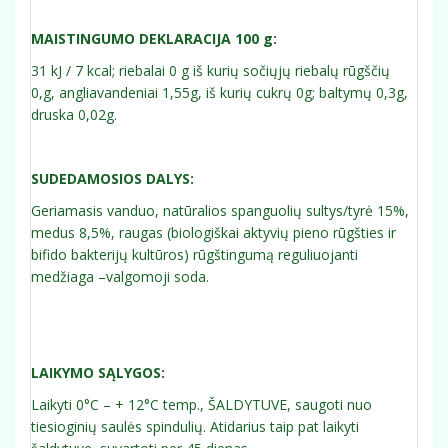
MAISTINGUMO DEKLARACIJA 100 g:
31 kJ / 7 kcal; riebalai 0 g iš kurių sočiųjų riebalų rūgščių
0,g, angliavandeniai 1,55g, iš kurių cukrų 0g; baltymų 0,3g,
druska 0,02g.
SUDEDAMOSIOS DALYS:
Geriamasis vanduo, natūralios spanguolių sultys/tyrė 15%,
medus 8,5%, raugas (biologiškai aktyvių pieno rūgšties ir
bifido bakterijų kultūros) rūgštingumą reguliuojanti
medžiaga –valgomoji soda.
LAIKYMO SĄLYGOS:
Laikyti 0°C – + 12°C temp., ŠALDYTUVE, saugoti nuo
tiesioginių saulės spindulių. Atidarius taip pat laikyti