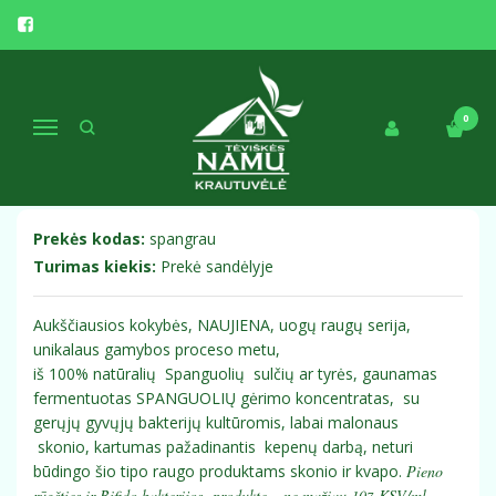
Pagrindinis
Funkcinis maistas
SPANGUOLIŲ fermentuotas probiotinis gėrimo koncentratas 0,75L
SPANGUOLIŲ FERMENTUOTAS
0
Navigacija
PROBIOTINIS GĖRIMO
KONCENTRATAS 0,75L
Prekės kodas:
spangrau
Turimas kiekis:
Prekė sandėlyje
Aukščiausios kokybės, NAUJIENA, uogų raugų serija,
unikalaus gamybos proceso metu,
iš 100% natūralių Spanguolių sulčių ar tyrės, gaunamas
fermentuotas SPANGUOLIŲ gėrimo koncentratas, su
gerųjų gyvųjų bakterijų kultūromis, labai malonaus
skonio, kartumas pažadinantis kepenų darbą, neturi
būdingo šio tipo raugo produktams skonio ir kvapo.
Pieno
rūgšties ir Bifido bakterijos produkte – ne mažiau 10
KSV/ml.