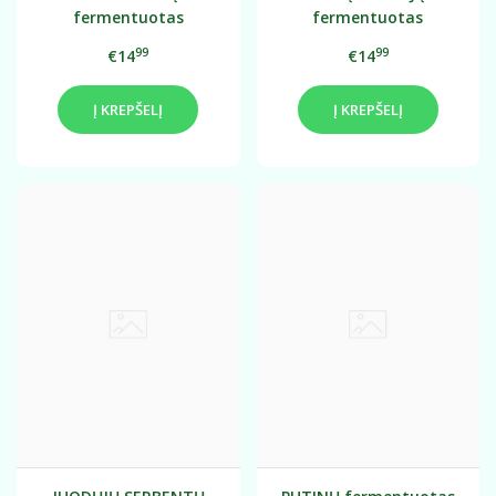
fermentuotas
fermentuotas
probiotinis gėrimo
probiotinis gėrimo
99
99
€14
€14
koncentratas 0,75L
koncentratas 0,75L
Į KREPŠELĮ
Į KREPŠELĮ