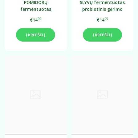
POMIDORŲ
SLYVŲ fermentuotas
fermentuotas
probiotinis gėrimo
probiotinis gėrimo
koncentratas 0,75L
99
99
€14
€14
koncentratas 0,75L
Į KREPŠELĮ
Į KREPŠELĮ