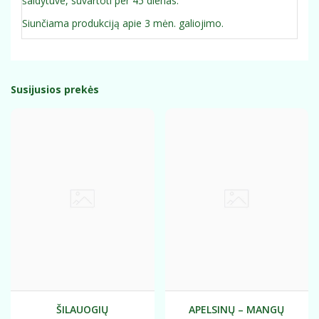
šaldytuve, suvartoti per 45 dienas.
Siunčiama produkciją apie 3 mėn. galiojimo.
Susijusios prekės
ŠILAUOGIŲ
APELSINŲ – MANGŲ