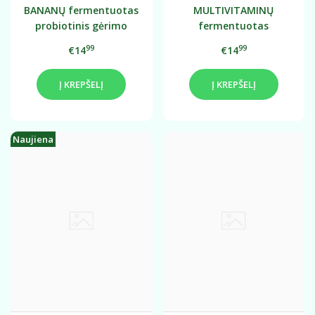
BANANŲ fermentuotas
MULTIVITAMINŲ
probiotinis gėrimo
fermentuotas
koncentratas 0,75L
probiotinis gėrimo
99
99
€14
€14
koncentratas 0.75L.
Į KREPŠELĮ
Į KREPŠELĮ
Naujiena