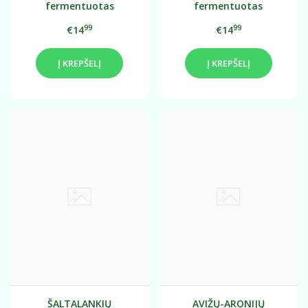
fermentuotas
fermentuotas
probiotinis gėrimo
probiotinis gėrimo
99
99
€14
€14
koncentratas 0,75L
koncentratas 0,75L
Į KREPŠELĮ
Į KREPŠELĮ
ŠALTALANKIŲ
AVIŽŲ-ARONIJŲ