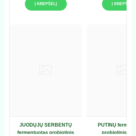
Į KREPŠELĮ
Į KREPŠELĮ
JUODŲJŲ SERBENTŲ
PUTINŲ ferment
fermentuotas probiotinis
probiotinis gė