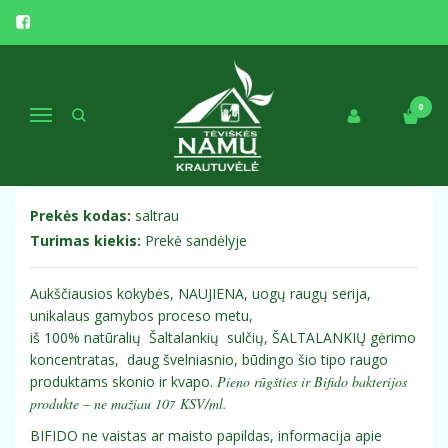
Pagrindinis
Funkcinis maistas
ŠALTALANKIŲ fermentuotas probiotinis gėrimo koncentratas 0,75L
ŠALTALANKIŲ FERMENTUOTAS
0
Navigacija
PROBIOTINIS GĖRIMO
KONCENTRATAS 0,75L
Prekės kodas:
saltrau
Turimas kiekis:
Prekė sandėlyje
Aukščiausios kokybės, NAUJIENA, uogų raugų serija,
unikalaus gamybos proceso metu,
iš 100% natūralių Šaltalankių sulčių, ŠALTALANKIŲ gėrimo
koncentratas, daug švelniasnio, būdingo šio tipo raugo
produktams skonio ir kvapo.
Pieno rūgšties ir Bifido bakterijos
produkte – ne mažiau 10
KSV/ml.
7
BIFIDO ne vaistas ar maisto papildas, informacija apie