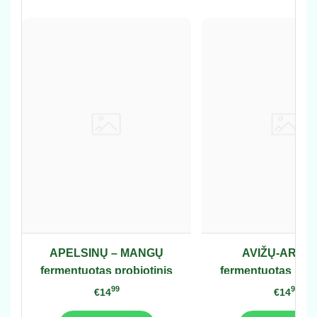
APELSINŲ – MANGŲ
AVIŽŲ-ARON
fermentuotas probiotinis
fermentuotas prob
gėrimo koncentratas 0,75L
gėrimo koncentrat
99
99
€14
€14