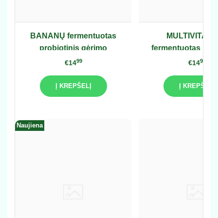
BANANŲ fermentuotas
MULTIVITAMI
probiotinis gėrimo
fermentuotas prob
koncentratas 0,75L
gėrimo koncentrata
99
99
€14
€14
Į KREPŠELĮ
Į KREPŠELĮ
Naujiena