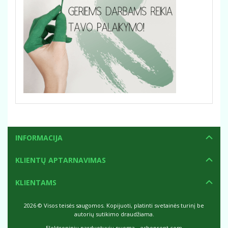
INFORMACIJA
KLIENTŲ APTARNAVIMAS
KLIENTAMS
2026 © Visos teisės saugomos. Kopijuoti, platinti svetainės turinį be
autorių sutikimo draudžiama.
Elektroninių parduotuvių nuoma
-
eshoprent.com