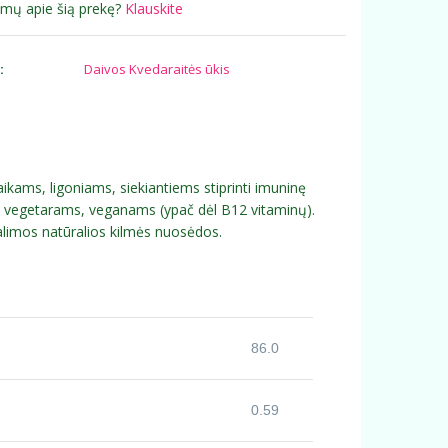
simų apie šią prekę?
Klauskite
:
Daivos Kvedaraitės ūkis
aikams, ligoniams, siekiantiems stiprinti imuninę
ų, vegetarams, veganams (ypač dėl B12 vitaminų).
alimos natūralios kilmės nuosėdos.
86.0
0.59