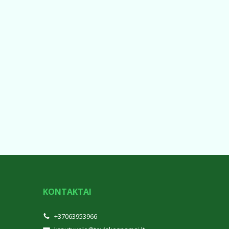
KONTAKTAI
+37063953966