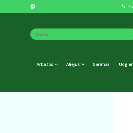
+3
Pagrindinis
ŠALT
Arbatos
Aliejus
Gėrimai
Uogie