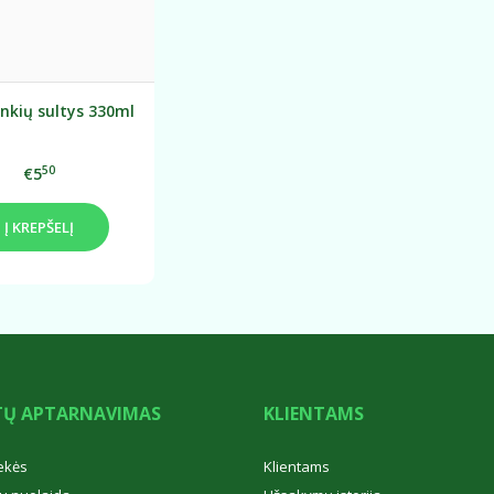
nkių sultys 330ml
50
€5
Į KREPŠELĮ
TŲ APTARNAVIMAS
KLIENTAMS
ekės
Klientams