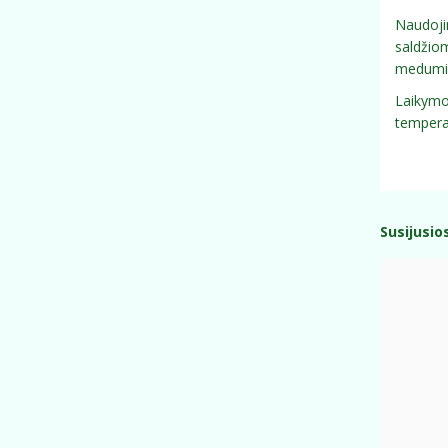
Naudojim
saldžiom
medumi,
Laikymo 
temperat
Susijusio