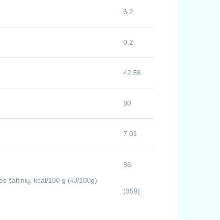
6.2
0.2
42.56
80
7.01
86
s šaltinių, kcal/100 g (kJ/100g)
(359)