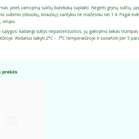
as: prieš vartojimą sulčių buteliuką suplakti. Negerti grynų sulčių. 
is sultimis (obuolių, kriaušių) santykiu ne mažesniu nei 1:4. Pagal indi
 sirupu.
sąlygos: kadangi sultys nepasterizuotos, jų galiojimo laikas trumpas (ž
ūroje. Atidarius laikyti 2°C – 7°C temperatūroje ir suvartoti per 5 para
s prekės