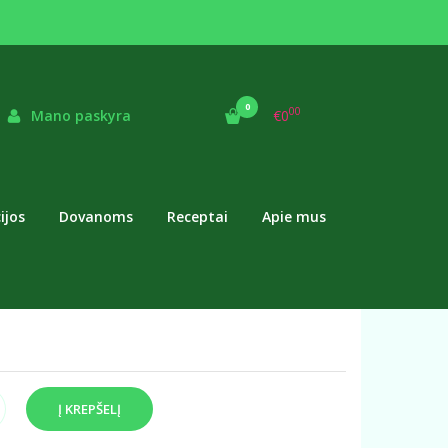
33 L
0
00
Mano paskyra
€0
as:
sltSulN
ekis:
Prekė sandėlyje
ijos
Dovanoms
Receptai
Apie mus
altalankių sultys spaudžiamos iš šeimos ūkyje
altalankių uogų. Sulčių spaudimui naudojama lėtaeigė
ė.