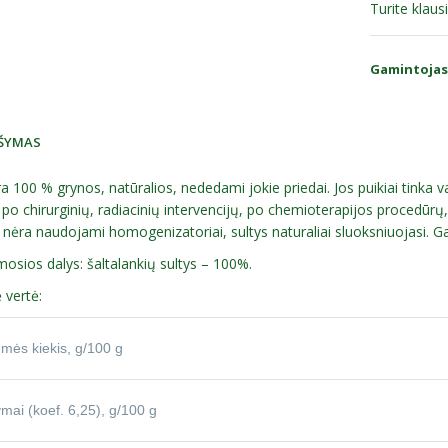
Turite klau
Gamintojas
ŠYMAS
ra 100 % grynos, natūralios, nededami jokie priedai. Jos puikiai tinka v
po chirurginių, radiacinių intervencijų, po chemioterapijos procedūr
nėra naudojami homogenizatoriai, sultys naturaliai sluoksniuojasi. G
sios dalys: šaltalankių sultys – 100%.
 vertė:
mės kiekis, g/100 g
ymai (koef. 6,25), g/100 g