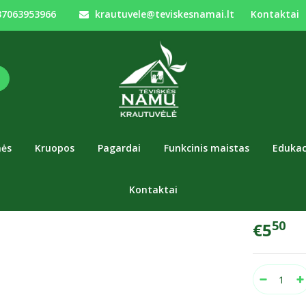
7063953966
krautuvele@teviskesnamai.lt
Kontaktai
Gėrimai
Šaltalankių sultys nepasterizuotos 0,33 l
ALANKIŲ SULTYS NEPASTERIZUOTOS 0,
Prekės kod
Turimas ki
nės
Kruopos
Pagardai
Funkcinis maistas
Edukac
Natūralios š
užaugintų š
Kontaktai
sulčiaspaud
50
€5