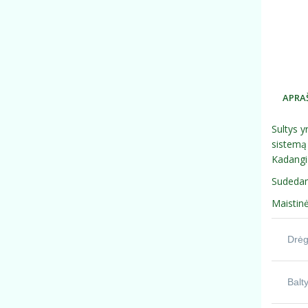
APRA
Sultys y
sistemą 
Kadangi 
Sudedamo
Maistinė
Drėg
Balt