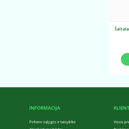
Šaltala
INFORMACIJA
KLIEN
Pirkimo sąlygos ir taisyklės
Visos pr