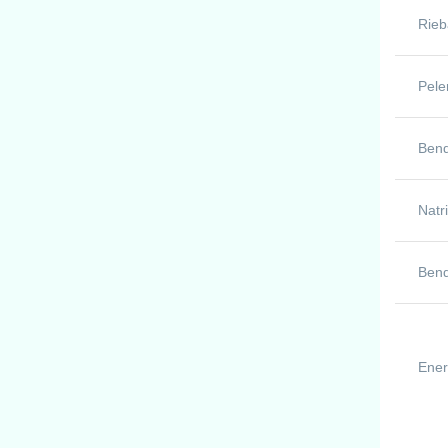
Rieb
Pele
Bend
Natr
Bend
Ener