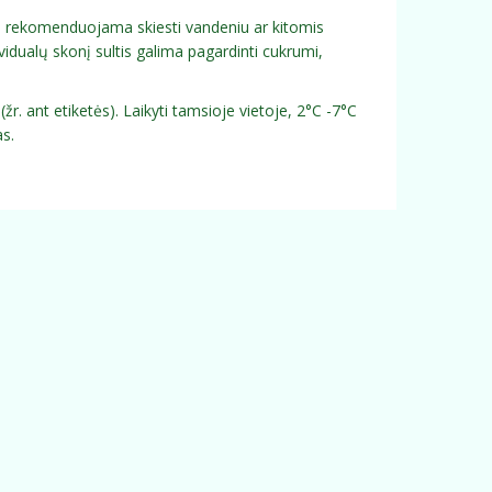
Jas rekomenduojama skiesti vandeniu ar kitomis
vidualų skonį sultis galima pagardinti cukrumi,
r. ant etiketės). Laikyti tamsioje vietoje, 2°C -7°C
s.