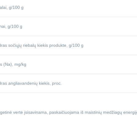
alai, g/100 g
nai, g/100 g
ras sočiųjų riebalų kiekis produkte, g/100 g
is (Na), mg/kg
ras angliavandenių kiekis, proc.
getinė vertė įsisavinama, paskaičiuojama iš maistinių medžiagų energijo