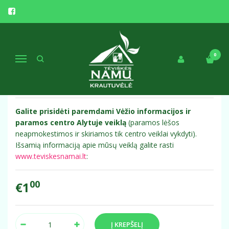
Pagrindinis
Parama
PARAMA
0
Navigacija
Prekės kodas:
Parama
Turimas kiekis:
Prekė sandėlyje
Galite prisidėti paremdami Vėžio informacijos ir
paramos centro Alytuje veiklą
(paramos lėšos
neapmokestimos ir skiriamos tik centro veiklai vykdyti).
Išsamią informaciją apie mūsų veiklą galite rasti
www.teviskesnamai.lt
:
00
€1