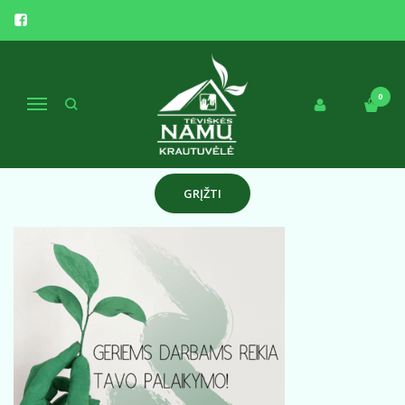
MB SIGNUMUS
Pagrindinis
Pirkite pagal gamintoją
MB Signumus
0
Navigacija
Atsiprašome, tačiau pasirinkto gamintojo prekių šiuo metu
neturime!
GRĮŽTI