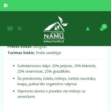
Pagrindinis
Funkcinis maistas
Anti-kirmis mišinys su gvazdikėliu, 21 g
ANTI-KIRMIS MIŠINYS SU
0
Navigacija
GVAZDIKĖLIU, 21 G
Prekės kodas:
antigvaz
Turimas kiekis:
Prekė sandėlyje
Sudedamosios dalys: 25% pelynas, 25% bitkrėslė,
25% cinamonas, 25% gvazdikėlis.
Šis prieskoninių žolelių mišinys, turintis nuostabų
kvapą, puikiai tiks organizmo valymui.
Stipresnio skonio ir poveikio nei mišinys su
serenčiumi.