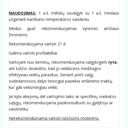
NAUDOJIMAS:
1 a.š. miltelių suvalgyti su 1 a.š. medaus
užgeriant kambario temperatūros vandeniu.
Medus ypač rekomenduojamas vyresnio amžiaus
žmonėms.
Rekomenduojama vartoti 21 d.
Galima vartoti profilaktikai.
Vartojant nuo kirminų, rekomenduojama valgyti/gerti
ryte
,
ant tuščio skrandžio, kad jo veikliosios medžiagos
efektyviau veiktų parazitus. Geriant prieš valgį,
sudedamosios dalys tiesiogiai pasiekia virškinimo traktą,
kur gali veiksmingiau veikti.
Jei kyla abejonių dėl vartojimo laiko ar specifinių sveikatos
sąlygų, rekomenduojama pasikonsultuoti su gydytoju ar
vaistininku.
Nerekomenduojama vartoti nėščioms moterims.