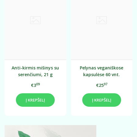
Anti-kirmis mišinys su
Pelynas veganiškose
serenčiumi, 21 g
kapsulėse 60 vnt.
09
97
€3
€25
Į KREPŠELĮ
Į KREPŠELĮ