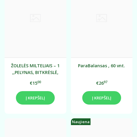
ŽOLELĖS MILTELIAIS – 1
ParaBalansas , 60 vnt.
,,PELYNAS, BITKRĖSLĖ,
GVAZDIKĖLIS" 120 g
00
97
€15
€26
Į KREPŠELĮ
Į KREPŠELĮ
Naujiena