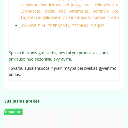
aktyvumo įvertinimas bei palyginimas ežiuolės (lot.
Echinacea), kiečio (lot. Artemisia), serenčio (lot.
Tagetes) augaluose in vivo ir kaliaus kultūrose in vitro
„ONKOFIT M“ PREPARATŲ TECHNOLOGIJOS
Spalva ir skonis gali skirtis, nes tai yra produktas, kuris
priklauso nuo sezoninių svyravimų.
! Svarbu subalansuota ir įvairi mityba bei sveikas gyvenimo
būdas.
Susijusios prekės
Populiari