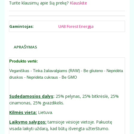
Turite klausimų apie šią prekę?
Klauskite
Gamintojas:
UAB Forest Energija
APRAŠYMAS
Produkto vertė:
Veganiškas - Tinka žaliavalgiams (RAW) - Be gliuteno - Nepridėta
druskos - Nepridėta cukraus - Be GMO
Sudedamosios dalys
:
25% pelynas, 25% bitkrėslė, 25%
cinamonas, 25% gvazdikėlis.
Kilmės vieta:
Lietuva.
Laikymo sąlygos:
tamsioje vėsioje vietoje. Pakuotę
visada laikyti uždarą, kad būtų išvengta užterštumo.