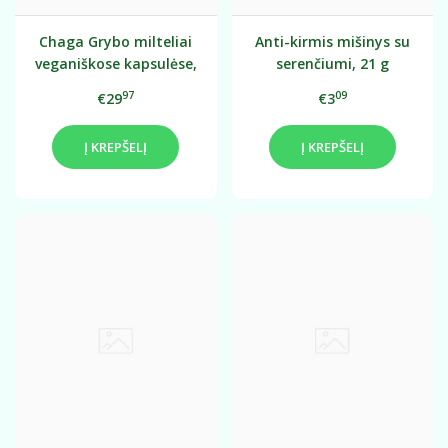
Chaga Grybo milteliai
Anti-kirmis mišinys su
veganiškose kapsulėse,
serenčiumi, 21 g
60 vnt.
97
09
€29
€3
Į KREPŠELĮ
Į KREPŠELĮ