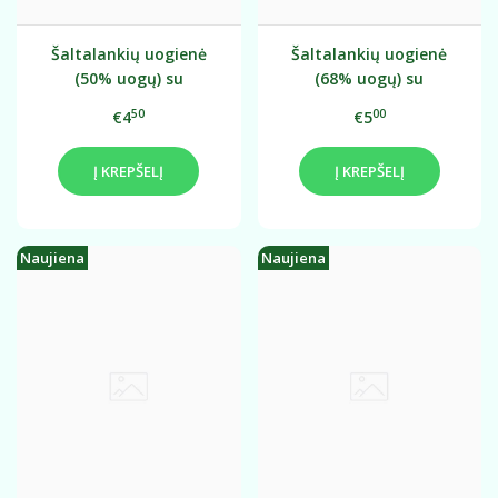
Šaltalankių uogienė
Šaltalankių uogienė
(50% uogų) su
(68% uogų) su
papuošimu
papuošimu
50
00
€4
€5
Į KREPŠELĮ
Į KREPŠELĮ
Naujiena
Naujiena