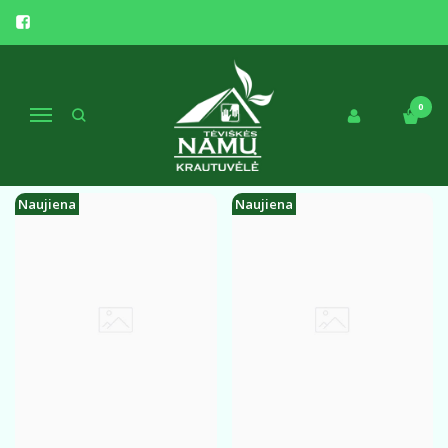
ARBATOS ...
Pagrindinis
Arbatos
Arbatos ...
0
Navigacija
Naujiena
Naujiena