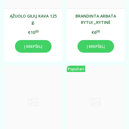
ĄŽUOLO GILIŲ KAVA 125
BRANDINTA ARBATA
g.
RYTUI ,,RYTINĖ
BRANDINTA", 100 g.
00
00
€10
€6
Į KREPŠELĮ
Į KREPŠELĮ
Populiari