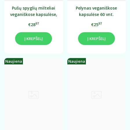
Pušų spyglių milteliai
Pelynas veganiškose
veganiškose kapsulėse,
kapsulėse 60 vnt.
60 vnt.
97
97
€28
€25
Į KREPŠELĮ
Į KREPŠELĮ
Naujiena
Naujiena