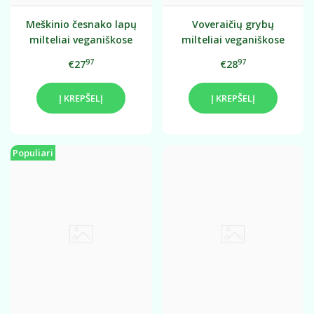
Meškinio česnako lapų
Voveraičių grybų
milteliai veganiškose
milteliai veganiškose
kapsulėse, 60 vnt.
kapsulėse, 60 vnt.
97
97
€27
€28
Į KREPŠELĮ
Į KREPŠELĮ
Populiari