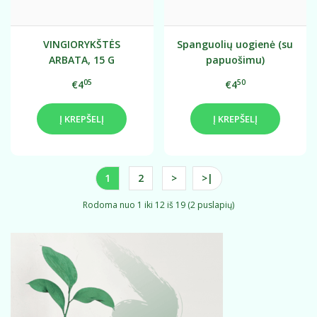
VINGIORYKŠTĖS
Spanguolių uogienė (su
ARBATA, 15 G
papuošimu)
05
50
€4
€4
Į KREPŠELĮ
Į KREPŠELĮ
1
2
>
>|
Rodoma nuo 1 iki 12 iš 19 (2 puslapių)